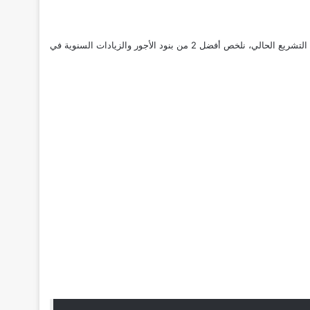
الشهرية للطلاب لمنظومة حماية صارمة تمنع بخس الحقوق المالية للوافدين؛ ولاستيعاب طبيعة المستحقات المالية الإلزامية التي يضمنها لك التشريع الحالي، نلخص أفضل 2 من بنود الأجور والزيادات السنوية في