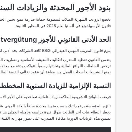
بنود الأجور المحدثة والزيادات السنو
تخضع
الرواتب
قانون الأوسبيلدونغ في ألمانيا لعام 2026 في المحاور التالية:
الحد الأدنى القانوني للأجور Mindestvergütung
يلزم قانون التدريب المهني الفيدرالي
BBiG
كافة الشركات
بحد أدنى لل
يضمن القانون تغطية المتدرب
لتكاليف المعيشة
الأساسية ومصاريف الس
ترخص السلطات اللوائح المالية وتحدثها رسمياً لتتواكب بدقة مع معدلا
تمنع التشريعات أصحاب العمل من صياغة أي عقود تخالف القيمة المالية 
النسبة الإلزامية للزيادة السنوية المخططة
فرضت اللوائح التشريعية الحاكمة زيادة تلقائية تصاعدية على الأجر ال
تلتزم المؤسسة برفع راتبك بنسب مئوية محددة سلفاً بالعقد المهني عند ال
يحظر النظام ثبات أجر الطالب طوال فترة دراسته وتأهيله العملي هنا في
تضمن هذه الزيادات الدورية مكافأة المتدرب على تطور مهاراته الفنية 