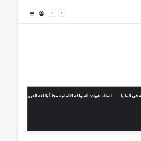
تسجيل الدخول
إضافة عمود جا
 في المانيا
اسئلة شهادة السواقة الالمانية مجاناً باللغة العربية
راسلنا