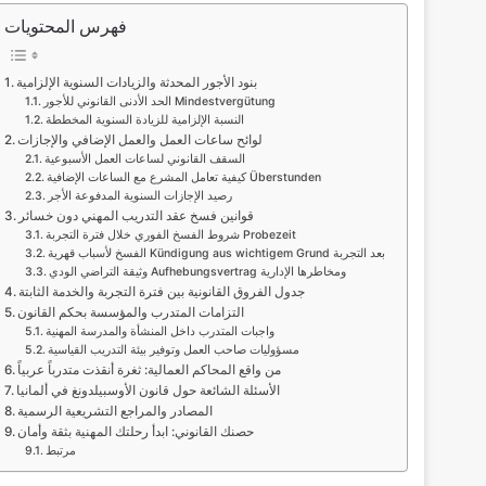
فهرس المحتويات
بنود الأجور المحدثة والزيادات السنوية الإلزامية
الحد الأدنى القانوني للأجور Mindestvergütung
النسبة الإلزامية للزيادة السنوية المخططة
لوائح ساعات العمل والعمل الإضافي والإجازات
السقف القانوني لساعات العمل الأسبوعية
كيفية تعامل المشرع مع الساعات الإضافية Überstunden
رصيد الإجازات السنوية المدفوعة الأجر
قوانين فسخ عقد التدريب المهني دون خسائر
شروط الفسخ الفوري خلال فترة التجربة Probezeit
الفسخ لأسباب قهرية Kündigung aus wichtigem Grund بعد التجربة
وثيقة التراضي الودي Aufhebungsvertrag ومخاطرها الإدارية
جدول الفروق القانونية بين فترة التجربة والخدمة الثابتة
التزامات المتدرب والمؤسسة بحكم القانون
واجبات المتدرب داخل المنشأة والمدرسة المهنية
مسؤوليات صاحب العمل وتوفير بيئة التدريب القياسية
من واقع المحاكم العمالية: ثغرة أنقذت متدرباً عربياً
الأسئلة الشائعة حول قانون الأوسبيلدونغ في ألمانيا
المصادر والمراجع التشريعية الرسمية
حصنك القانوني: ابدأ رحلتك المهنية بثقة وأمان
مرتبط