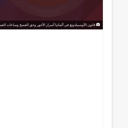
قانون الأوسبيلدونغ في ألمانيا أسرار الأجور وحق الفسخ وساعات العم