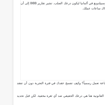
هل تذكر تلك اللحظة التي تمسك فيها القلم؟ عقدك الأول هنا بين يديك. ويساورك سؤال يزن على قلبك: هل مستقبلي آمن حقاً؟ هنا يأتي دور قانون الأوسبيلدونغ في ألمانيا ليكون درعك الصلب. تشير تقارير BIBB إلى أن
ساعة تعمل رسمياً؟ وكيف تفسخ عقدك في فترة التجربة دون أن تفقد
لقانونية هنا هي درعك الحقيقي ضد أي ثغرة مخفية. لكن قبل تحديد