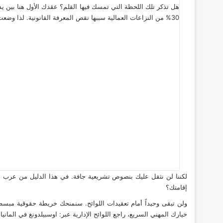
30% من النزاعات العمالية سببها نقص المعرفة القانونية. لذا وضعت الهيئات الاتحادية خطوطاً حمراء صارمة. تحظر على الشركات تخطي أجورك أو انتهاك ساعات عملك.
لكننا لن نثقل عليك بنصوص تشريعية جافة. في هذا الدليل من عرب د
إقامتك؟
ولن تبقى وحيداً أمام تعقيدات اللوائح. سنمنحك خريطة حقوقية مبس
خيارك المهني السريع، راجع اللوائح الإدارية عبر:
اوسبيلدونغ في المانيا