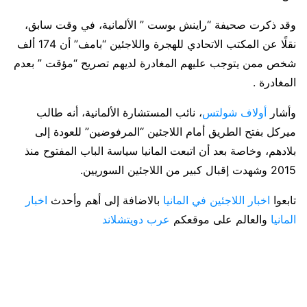
وقد ذكرت صحيفة “راينش بوست ” الألمانية، في وقت سابق،
نقلًا عن المكتب الاتحادي للهجرة واللاجئين “بامف” أن 174 ألف
شخص ممن يتوجب عليهم المغادرة لديهم تصريح “مؤقت ” بعدم
المغادرة .
وأشار
أولاف شولتس
، نائب المستشارة الألمانية، أنه طالب
ميركل بفتح الطريق أمام اللاجئين “المرفوضين” للعودة إلى
بلادهم، وخاصة بعد أن اتبعت المانيا سياسة الباب المفتوح منذ
2015 وشهدت إقبال كبير من اللاجئين السوريين.
تابعوا
اخبار اللاجئين في المانيا
بالاضافة إلى أهم وأحدث
اخبار
المانيا
والعالم على موقعكم
عرب دويتشلاند