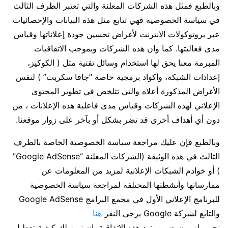
وبالطبع فمثل هذه الشركات المعلنة والتي تعتبر الطرف الثالث
في سياسة الخصوصية فهي تتابع مثل هذه البيانات والإحصائيات
عبر بروتوكولات الانترنت لأغراض تحسين جودة إعلاناتها وقياس
مدى فعاليتها. كما وان هذه الشركات وبموجب الاتفاقيات
المبرمة معنا يحق لها استخدام وسائل تقنية مثل ( الكوكيز،
إعدادات الشبكة، وأكواد برمجية خاصة “جافا سكربت” ) لنفس
الأغراض المذكورة أعلاه والتي تتلخص في تطوير المحتوى
الإعلاني لهذه الشركات وقياس مدى فاعلية هذه الإعلانات ، من
دون أي أهداف أخرى قد تضر بشكل أو بآخر على زوار موقعنا.
وبالطبع فإن عليك مراجعة سياسة الخصوصية الخاصة بالطرف
الثالث في هذه الوثيقة (الشركات المعلنة “Google AdSense”
) أو خوادم الشبكات الإعلانية لمزيد من المعلومات عن
ممارساتها وأنشطتها المختلفة لمراجعة سياسة الخصوصية
للبرنامج الإعلاني الأول في مجمع البرامج Google AdSense
والتابع لشركة Google يرجى النقر
هنا
نحن ملزمون ضمن بنود هذه الاتفاقية بان نبين لك كيفية تعطيل