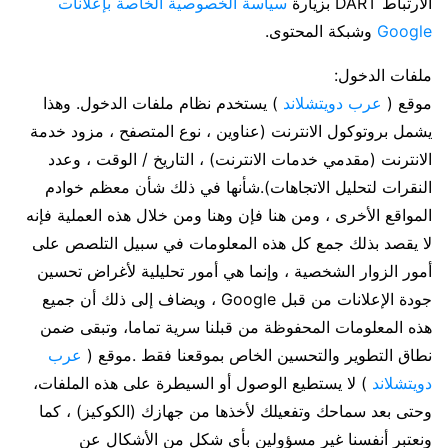
الارتباط DART بزيارة
سياسة الخصوصية الخاصة بإعلانات
Google
وشبكة المحتوى.
ملفات الدخول:
موقع (
عرب دويتشلاند
) يستخدم نظام ملفات الدخول. وهذا
يشمل بروتوكول الانترنت (عناوين ، نوع المتصفح ، مزود خدمة
الانترنت (مقدمي خدمات الانترنت) ، التاريخ / الوقت ، وعدد
النقرات لتحليل الاتجاهات).شأنها في ذلك شأن معظم خوادم
المواقع الأخرى ، ومن هنا فإن وهنا ومن خلال هذه العملية فإنه
لا يقصد بذلك جمع كل هذه المعلومات في سبيل التلصص على
أمور الزوار الشخصية ، وإنما هي أمور تحليلية لأغراض تحسين
جودة الإعلانات من قبل Google ، ويضاف إلى ذلك أن جميع
هذه المعلومات المحفوظة من قبلنا سرية تماما، وتبقى ضمن
نطاق التطوير والتحسين الخاص بموقعنا فقط .موقع (
عرب
دويتشلاند
) لا يستطيع الوصول أو السيطرة على هذه الملفات،
وحتى بعد سماحك وتفعيلك لأخذها من جهازك (الكوكيز) ، كما
ونعتبر أنفسنا غير مسؤولين بأي شكل من الأشكال عن