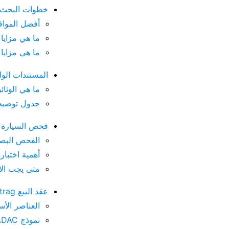
خطوات البحث 
أفضل المواقع
ما هي مزايا
ما هي مزايا
المستندات الو
ما هي الوثائ
جدول توضيحي
فحص السيارة ق
الفحص البصر
أهمية اختبار
متى يجب الا
عقد البيع Kaufvertrag – كيف تحمي حقوقك القانونية؟
العناصر الأس
نموذج ADAC المجاني – لماذا تفضل استخدامه؟