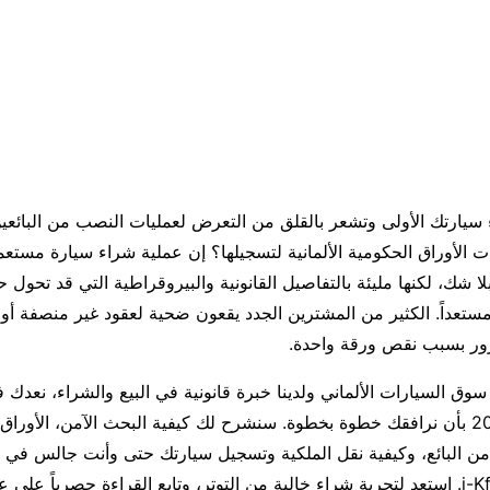
يارتك الأولى وتشعر بالقلق من التعرض لعمليات النصب من البائعي
ت الأوراق الحكومية الألمانية لتسجيلها؟ إن عملية شراء سيارة مستعمل
لا شك، لكنها مليئة بالتفاصيل القانونية والبيروقراطية التي قد تحول
مستعداً. الكثير من المشترين الجدد يقعون ضحية لعقود غير منصفة أو
ور بسبب نقص ورقة واحدة.
وق السيارات الألماني ولدينا خبرة قانونية في البيع والشراء، نعدك ف
الشامل لعام 2026 بأن نرافقك خطوة بخطوة. سنشرح لك كيفية البحث الآمن، الأوراق
من البائع، وكيفية نقل الملكية وتسجيل سيارتك حتى وأنت جالس في 
النظام الرقمي i-Kfz. استعد لتجربة شراء خالية من التوتر، وتابع القراءة حصرياً ع