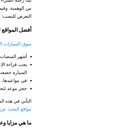
من الوهمية. وفي
التعرض للنصب:
أفضل المواقع ل
سوق السيارات الأ
أشهر المنصات 
السيارة خضعت ل
في مواعيدها، أو Unfallfrei التي تؤكد خلوها من الحوادث
حجز موعد لتجربة القيادة Probefahrt للتأكد من أد
التأني في هذه ال
مواقع البحث عن 
ما هي مزايا وع