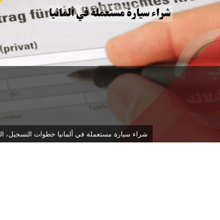
شراء سيارة مستعملة في ألمانيا خطوات التسجيل، ال