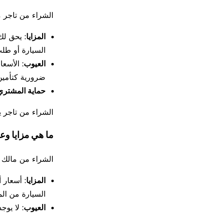
الشراء من تاجر معتمد Händler يمنحك حماية قانونية أكبر، 
المزايا
السيارة أو طلب إصلاحها م
العيوب
ضرورية كتأمين،
حماية المشتري
الشراء من تاجر ي
ما هي مزايا و
الشراء من مالك خاص Privat قد يوفر لك سعراً أقل، لكنك ت
المزايا
السيارة من الم
العيوب