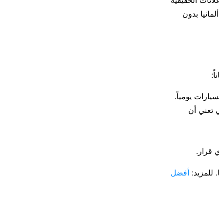
مانيا بدون
ً:
لبحث عن كلمات مفتاحية مثل Scheckheftgepflegt التي تعني أن
 للمزيد:
أفضل