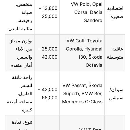
VW Polo, Opel
منخفض،
اقتصادية
12,800 –
Corsa, Dacia
صيانة
صغيرة
25,000
Sandero
رخيصة،
مثالية للمدن
VW Golf, Toyota
توازن ممتاز
عائلية
Corolla, Hyundai
25,000 –
بين الأداء
متوسطة
i30, Škoda
42,000
والسعر،
Octavia
أمان متقدم
راحة فائقة
VW Passat, Škoda
للسفر
سيدان/
42,000 –
Superb, BMW 3er,
الطويل،
ستيشن
65,000
Mercedes C-Class
مساحة أمتعة
كبيرة
تنوع، قيادة
VW T-Roc,
مرتفعة،