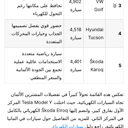
4,902
VW
3
🥉
تحافظ على مكانتها رغم
Golf
سيارة
التحول للكهرباء
حضور قوي بفضل تصميمها
4,518
Hyundai
4
الجذاب وخيارات المحركات
Tucson
سيارة
المتعددة
سيارة رياضية متعددة
Škoda
4,401
الاستخدامات عائلية عملية
5
Karoq
سيارة
تجمع بين الجودة الألمانية
والسعر المنطقي
تعكس هذه القائمة تحولاً كبيراً في تفضيلات المشترين الألمان
تجاه السيارات الكهربائية، حيث احتلت Tesla Model Y المركز
الأول بفارق كبير، وانضم إليها Škoda Elroq الكهربائي بالكامل
في المركز الثاني. للمزيد من التفاصيل حول سيارات في المانيا
الكهربائية، راجع دليل
سيارات الكهرباء
.