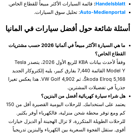
Handelsblatt
:
قائمة السيارات الأكثر مبيعاً للقطاع الخاص.
Auto-Medienportal
: تحليل سوق السيارات.
أسئلة شائعة حول أفضل سيارات في المانيا
ما هي السيارة الأكثر مبيعاً في ألمانيا 2026 حسب مشتريات
القطاع الخاص؟
وفقاً لأحدث بيانات KBA للربع الأول 2026، يتصدر Tesla
Model Y القائمة 7,440 بفارق كبير، يليه إلكتروكار الجديد
Škoda Elroq 5,168، ثم VW Golf 4,902. هذا يعكس تغيرا
جذرياً في تفضيلات المشترين.
هل شراء سيارة كهربائية أفضل من البنزين؟
يعتمد على استخدامك. للرحلات اليومية القصيرة أقل من 150
كم ومع توفر محطة شحن منزلية، فالكهرباء أوفر بكثير.
للرحلات الطويلة المتكررة، لا تزال الهجينة أو الديزل خيارات
أقوى. ستقل الفجوة السعرية بين الكهرباء والبنزين تدريجياً