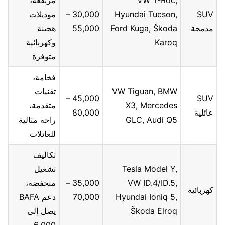
SUV
Hyundai Tucson,
30,000 –
موديلات
مدمجة
Ford Kuga, Škoda
55,000
هجينة
Karoq
وكهربائية
متوفرة
فخامة،
VW Tiguan, BMW
تقنيات
45,000 –
SUV
X3, Mercedes
متقدمة،
عائلية
80,000
GLC, Audi Q5
راحة مثالية
للعائلات
تكاليف
Tesla Model Y,
تشغيل
VW ID.4/ID.5,
35,000 –
منخفضة،
كهربائية
Hyundai Ioniq 5,
70,000
دعم BAFA
Škoda Elroq
يصل إلى
6,000 يورو