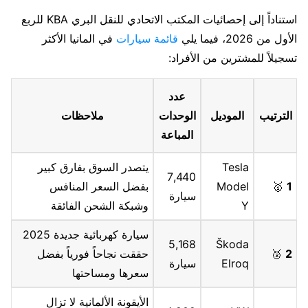
استناداً إلى إحصائيات المكتب الاتحادي للنقل البري KBA للربع
الأول من 2026، فيما يلي
قائمة سيارات
في المانيا الأكثر
تسجيلاً للمشترين من الأفراد:
عدد
الترتيب
الموديل
الوحدات
ملاحظات
المباعة
Tesla
يتصدر السوق بفارق كبير
7,440
1
🥇
Model
بفضل السعر المنافس
سيارة
Y
وشبكة الشحن الفائقة
سيارة كهربائية جديدة 2025
5,168
Škoda
2
🥈
حققت نجاحاً فورياً بفضل
Elroq
سيارة
سعرها ومساحتها
الأيقونة الألمانية لا تزال