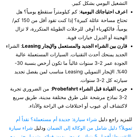
التشغيل اليومي بشكل كبير.
اعرف احتياجاتك اليومية
: كم كيلومتراً ستقطع يومياً؟ هل
تحتاج مساحة عائلة كبيرة؟ إذا كنت تقود أقل من 150 كم/
يومياً، فالكهرباء أوفر. للرحلات الطويلة المتكررة، لا تزال
الهجينة أو الديزل خيارات قوية.
قارن بين الشراء الجديد والمستعمل والإيجار Leasing
: الشراء
الجديد يمنحك أحدث التقنيات. السيارات المستعملة عالية
الجودة عمر 2-3 سنوات غالباً ما تكون أرخص بنسبة 30-
40%. الإيجار التمويلي Leasing مناسب لمن يفضل تجديد
سيارته كل 2-3 سنوات.
جرب القيادة قبل الشراء Probefahrt
: من الضروري تجربة
2-3 نماذج مرشحة على طرق مختلفة مدينة، طريق سريع
لاكتشاف أي عيوب أو اختلافات في الراحة والأداء.
للمزيد راجع دليل
شراء سيارة: جديدة أم مستعملة؟ نقداً أم
تمويلاً؟ دليل شامل من الوكالة إلى الضمان
ودليل
شراء سيارة
بالتقسيط: أفضل 5 بنوك، عروض بدون فوائد، وتمويل حتى مع