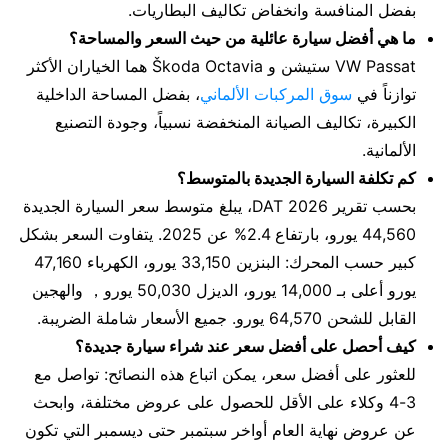
بفضل المنافسة وانخفاض تكاليف البطاريات.
ما هي أفضل سيارة عائلية من حيث السعر والمساحة؟
VW Passat ستيشن و Škoda Octavia هما الخياران الأكثر
توازناً في
سوق المركبات الألماني
، بفضل المساحة الداخلية
الكبيرة، تكاليف الصيانة المنخفضة نسبياً، وجودة التصنيع
الألمانية.
كم تكلفة السيارة الجديدة بالمتوسط؟
بحسب تقرير DAT 2026، يبلغ متوسط سعر السيارة الجديدة
44,560 يورو، بارتفاع 2.4% عن 2025. يتفاوت السعر بشكل
كبير حسب المحرك: البنزين 33,150 يورو، الكهرباء 47,160
يورو أعلى بـ 14,000 يورو، الديزل 50,030 يورو， والهجين
القابل للشحن 64,570 يورو. جميع الأسعار شاملة الضريبة.
كيف أحصل على أفضل سعر عند شراء سيارة جديدة؟
للعثور على أفضل سعر، يمكن اتباع هذه النصائح: تواصل مع
3-4 وكلاء على الأقل للحصول على عروض مختلفة، وابحث
عن عروض نهاية العام أواخر سبتمبر حتى ديسمبر التي تكون