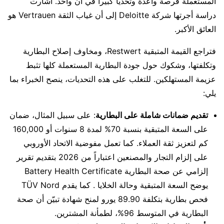
المستعملة فرصة واعدة وتحدياً كبيراً في آن واحد. أشارت
دراسة أجرتها شركة Deloitte إلى أن غياب الثقة Vertrauen هو
العائق الأكبر.
فتراجع القيمة المتبقية Restwert، ومخاوف إصلاح البطارية
وتكلفتها، وشكوك حول جودة البطارية المستعملة كلها تثبط
عزيمة المستهلكين. للتغلب على هذه التحديات، ينصح الخبراء بما
يلي:
تقديم ضمانات شاملة على البطارية
: على سبيل المثال، ضمان
على السعة المتبقية بنسبة 70% لمدة 8 سنوات أو 160,000
كم لتعزيز ثقة العملاء. كما تعمل مفوضية الاتحاد الأوروبي
على إلزام التجار والمصنعين اعتباراً من 2026 بتقديم تقرير
إلزامي عن صحة البطارية Battery Health Certificate
يوضح السعة المتبقية وحالة الخلايا . كما يقدم TÜV Nord
فحص بطارية بتكلفة 89.90 يورو لمنح شهادة تبيّن أن صحة
البطارية في المتوسط 96%، لطمأنة المشترين.