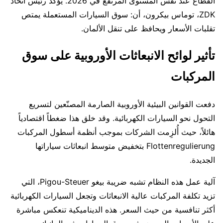
القطاع عند نفس المستوى المرتفع في 2026. يؤكد رئيس اتحاد
ZDK، توماس بيكرون، أن: سوق السيارات المستعملة يمتص
تقلبات الأسعار ويحافظ على تنقل الألمان.
تأثير لوائح الانبعاثات الأوروبية على سوق
المركبات
دفعت القوانين البيئية الأوروبية الصارمة المصنّعين لتسريع
التحول نحو السيارات الكهربائية. وقد خلق هذا ضغطاً اقتصادياً
هائلاً، حيث أُلزِمت الشركات بموجب أنظمة أسطول المركبات
Flottenregulierung بتخفيض متوسط انبعاثات سياراتها
الجديدة.
آلية عمل هذه النظام تشبه ضريبة بيغو Pigou-Steuer، التي
تزيد تكلفة المركبات عالية الانبعاثات وتجعل السيارات الكهربائية
أكثر تنافسية من حيث السعر. هذه الديناميكية تنعكس مباشرة