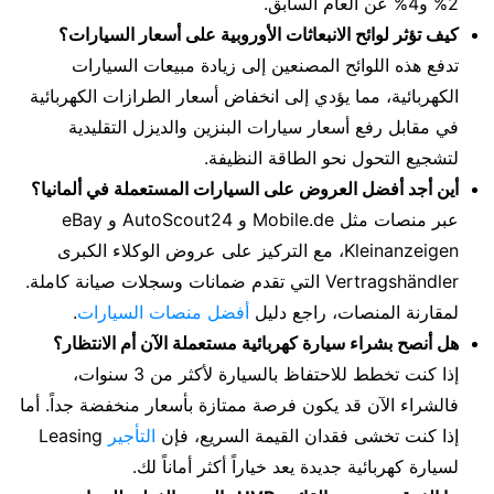
2% و4% عن العام السابق.
كيف تؤثر لوائح الانبعاثات الأوروبية على أسعار السيارات؟
تدفع هذه اللوائح المصنعين إلى زيادة مبيعات السيارات
الكهربائية، مما يؤدي إلى انخفاض أسعار الطرازات الكهربائية
في مقابل رفع أسعار سيارات البنزين والديزل التقليدية
لتشجيع التحول نحو الطاقة النظيفة.
أين أجد أفضل العروض على السيارات المستعملة في ألمانيا؟
عبر منصات مثل Mobile.de و AutoScout24 و eBay
Kleinanzeigen، مع التركيز على عروض الوكلاء الكبرى
Vertragshändler التي تقدم ضمانات وسجلات صيانة كاملة.
لمقارنة المنصات، راجع دليل
أفضل منصات السيارات
.
هل أنصح بشراء سيارة كهربائية مستعملة الآن أم الانتظار؟
إذا كنت تخطط للاحتفاظ بالسيارة لأكثر من 3 سنوات،
فالشراء الآن قد يكون فرصة ممتازة بأسعار منخفضة جداً. أما
إذا كنت تخشى فقدان القيمة السريع، فإن
التأجير
Leasing
لسيارة كهربائية جديدة يعد خياراً أكثر أماناً لك.