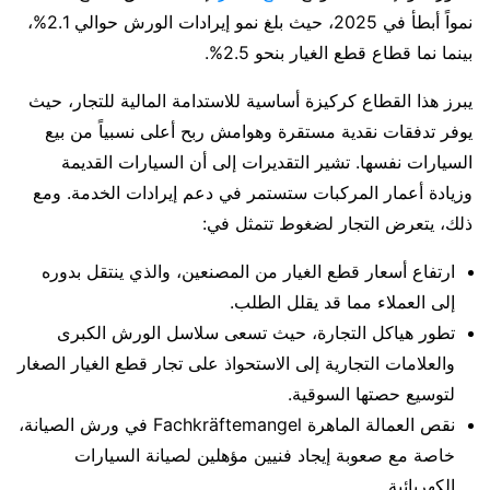
نمواً أبطأ في 2025، حيث بلغ نمو إيرادات الورش حوالي 2.1%،
بينما نما قطاع قطع الغيار بنحو 2.5%.
يبرز هذا القطاع كركيزة أساسية للاستدامة المالية للتجار، حيث
يوفر تدفقات نقدية مستقرة وهوامش ربح أعلى نسبياً من بيع
السيارات نفسها. تشير التقديرات إلى أن السيارات القديمة
وزيادة أعمار المركبات ستستمر في دعم إيرادات الخدمة. ومع
ذلك، يتعرض التجار لضغوط تتمثل في:
ارتفاع أسعار قطع الغيار من المصنعين، والذي ينتقل بدوره
إلى العملاء مما قد يقلل الطلب.
تطور هياكل التجارة، حيث تسعى سلاسل الورش الكبرى
والعلامات التجارية إلى الاستحواذ على تجار قطع الغيار الصغار
لتوسيع حصتها السوقية.
نقص العمالة الماهرة Fachkräftemangel في ورش الصيانة،
خاصة مع صعوبة إيجاد فنيين مؤهلين لصيانة السيارات
الكهربائية.