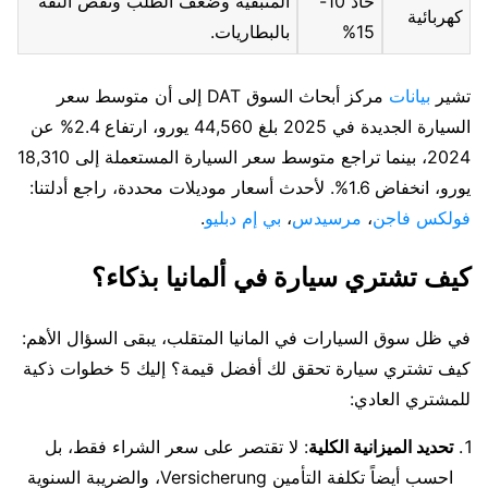
حاد 10-
المتبقية وضعف الطلب ونقص الثقة
كهربائية
15%
بالبطاريات.
تشير
بيانات
مركز أبحاث السوق DAT إلى أن متوسط سعر
السيارة الجديدة في 2025 بلغ 44,560 يورو، ارتفاع 2.4% عن
2024، بينما تراجع متوسط سعر السيارة المستعملة إلى 18,310
يورو، انخفاض 1.6%. لأحدث أسعار موديلات محددة، راجع أدلتنا:
فولكس فاجن
،
مرسيدس
،
بي إم دبليو
.
كيف تشتري سيارة في ألمانيا بذكاء؟
في ظل سوق السيارات في المانيا المتقلب، يبقى السؤال الأهم:
كيف تشتري سيارة تحقق لك أفضل قيمة؟ إليك 5 خطوات ذكية
للمشتري العادي:
تحديد الميزانية الكلية
: لا تقتصر على سعر الشراء فقط، بل
احسب أيضاً تكلفة التأمين Versicherung، والضريبة السنوية