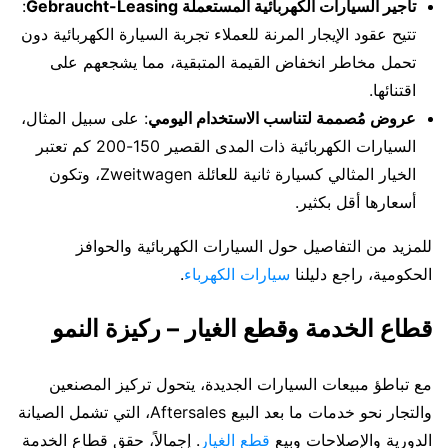
تأجير السيارات الكهربائية المستعملة Gebraucht-Leasing
:
تتيح عقود الإيجار المرنة للعملاء تجربة السيارة الكهربائية دون
تحمل مخاطر انخفاض القيمة المتبقية، مما يشجعهم على
اقتنائها.
عروض مُصممة لتناسب الاستخدام اليومي
: على سبيل المثال،
السيارات الكهربائية ذات المدى القصير 150-200 كم تعتبر
الخيار المثالي كسيارة ثانية للعائلة Zweitwagen، وتكون
أسعارها أقل بكثير.
للمزيد من التفاصيل حول السيارات الكهربائية والحوافز
الحكومية، راجع دليلنا
سيارات الكهرباء
.
قطاع الخدمة وقطع الغيار – ركيزة النمو
مع تباطؤ مبيعات السيارات الجديدة، يتحول تركيز المصنعين
والتجار نحو خدمات ما بعد البيع Aftersales، التي تشمل الصيانة
الدورية والإصلاحات وبيع
قطع الغيار
. إجمالاً، حقق قطاع الخدمة