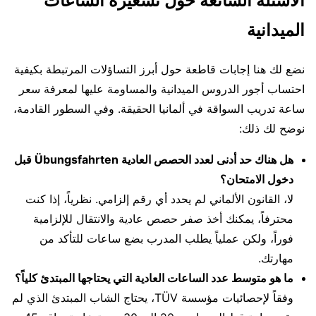
الأسئلة الشائعة حول تسعيرة الساعات
الميدانية
نضع لك هنا إجابات قاطعة حول أبرز التساؤلات المرتبطة بكيفية
احتساب أجور الدروس الميدانية والمساومة عليها لمعرفة سعر
ساعة تدريب السواقة في ألمانيا الحقيقة. وفي السطور القادمة،
نوضح لك ذلك:
هل هناك حد أدنى لعدد الحصص العادية Übungsfahrten قبل
دخول الامتحان؟
لا، القانون الألماني لم يحدد أي رقم إلزامي. نظرياً، إذا كنت
محترفاً، يمكنك أخذ صفر حصص عادية والانتقال للإلزامية
فوراً، ولكن عملياً يطلب المدرب بضع ساعات للتأكد من
مهارتك.
ما هو متوسط عدد الساعات العادية التي يحتاجها المبتدئ كلياً؟
وفقاً لإحصائيات مؤسسة TÜV، يحتاج الشاب المبتدئ الذي لم