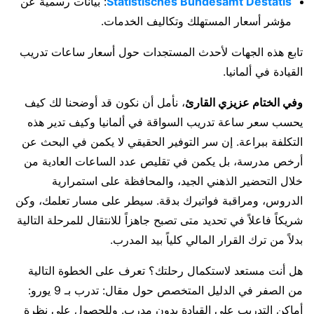
Statistisches Bundesamt Destatis
: بيانات رسمية عن
مؤشر أسعار المستهلك وتكاليف الخدمات.
تابع هذه الجهات لأحدث المستجدات حول أسعار ساعات تدريب
القيادة في ألمانيا.
وفي الختام عزيزي القارئ
، نأمل أن نكون قد أوضحنا لك كيف
يحسب سعر ساعة تدريب السواقة في ألمانيا وكيف تدير هذه
التكلفة ببراعة. إن سر التوفير الحقيقي لا يكمن في البحث عن
أرخص مدرسة، بل يكمن في تقليص عدد الساعات العادية من
خلال التحضير الذهني الجيد، والمحافظة على استمرارية
الدروس، ومراقبة فواتيرك بدقة. سيطر على مسار تعلمك، وكن
شريكاً فاعلاً في تحديد متى تصبح جاهزاً للانتقال للمرحلة التالية
بدلاً من ترك القرار المالي كلياً بيد المدرب.
هل أنت مستعد لاستكمال رحلتك؟ تعرف على الخطوة التالية
من الصفر في الدليل المتخصص حول مقال: تدرب بـ 9 يورو:
أماكن التدريب على القيادة بدون مدرب. وللحصول على نظرة