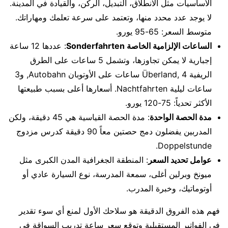
الأساسيات مثل الانطلاق، التبديل، الركن، والقيادة في المدينة.
لا يوجد عدد محدد منها، وتعتمد على سرعة تعلمك ومهاراتك.
متوسط السعر: 65-95 يورو.
الساعات الإلزامية الخاصة Sonderfahrten
: عددها 12 ساعة
إجبارية لا يمكن تجاوزها، وتشمل 5 ساعات على الطرق
الريفية Überland, 4 ساعات على الأوتوبان Autobahn, و3
ساعات ليلية Nachtfahrten. أسعارها أعلى بسبب طبيعتها
الأكثر تحدياً: 75-120 يورو.
مدة الحصة الواحدة
: مدة الحصة القياسية هي 45 دقيقة، ولكن
المدربين يفضلون دمج حصتين معاً 90 دقيقة كدرس مزدوج
Doppelstunde.
عوامل تحديد السعر
: المنطقة الجغرافية المدن الكبرى مثل
ميونخ وبرلين أغلى، سمعة المدرسة، نوع السيارة عادي أو
أوتوماتيك، وخبرة المدرب.
فهم هذه الفروق الدقيقة هو سلاحك الأول لمنع أي سوء تقدير
في الفواتير المستقبلية وتوقع سعر ساعة تدريب السواقة في