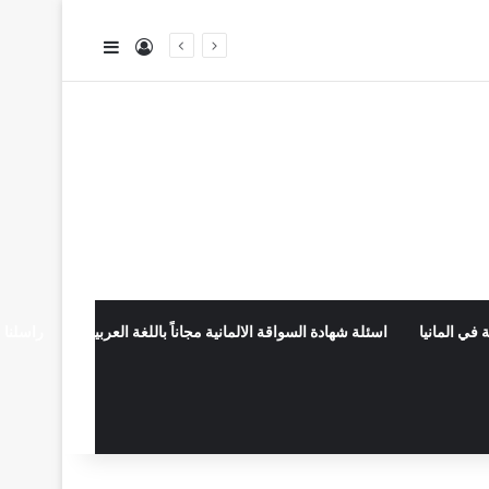
تسجيل الدخول
إضافة عمود جا
 في المانيا
اسئلة شهادة السواقة الالمانية مجاناً باللغة العربية
راسلنا