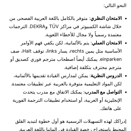
النحو التالي:
الامتحان النظري
: متوفر بالكامل باللغة العربية الفصحى من
خلال شاشة الكمبيوتر في مراكز TÜV وDEKRA. الترجمات
معتمدة رسمياً ولا مجال للأخطاء اللغوية.
الامتحان العملي
: يتم بالألمانية، لكن يكفي فهم الأوامر
الأساسية مثل يمين rechts، يسار links، توقف Halt، صف
einparken. يمكنك أيضاً اصطحاب مترجم فوري كصديق أو
مترجم محترف بتكلفة إضافية.
الدروس النظرية
: يمكن لمدارس القيادة تقديمها بالألمانية،
لكن المواد التعليمية متوفرة بالعربية عبر تطبيقات معتمدة.
التواصل مع المدرب
: يمكنك الاتفاق مع مدرب يتحدث
الإنجليزية أو العربية، أو استخدام تطبيقات الترجمة الفورية
على هاتفك.
إدراكك لهذه التسهيلات الرسمية هو أول خطوة لتبديد القلق
المحيط باستخراج رخصة القيادة في المانيا باللغة العربية.