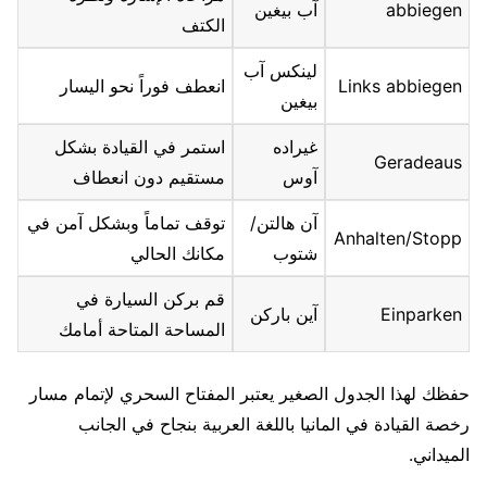
abbiegen
آب بيغين
الكتف
لينكس آب
Links abbiegen
انعطف فوراً نحو اليسار
بيغين
غيراده
استمر في القيادة بشكل
Geradeaus
آوس
مستقيم دون انعطاف
آن هالتن/
توقف تماماً وبشكل آمن في
Anhalten/Stopp
شتوب
مكانك الحالي
قم بركن السيارة في
Einparken
آين باركن
المساحة المتاحة أمامك
حفظك لهذا الجدول الصغير يعتبر المفتاح السحري لإتمام مسار
رخصة القيادة في المانيا باللغة العربية بنجاح في الجانب
الميداني.