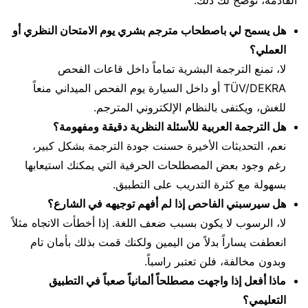
القادمة، نوضح لك ذلك:
هل يسمح لي باصطحاب مترجم بشري يوم الامتحان النظري أو
العملي؟
لا، تمنع الترجمة البشرية تماماً داخل قاعات الفحص
TÜV/DEKRA أو داخل السيارة يوم الفحص الميداني منعاً
للغش، ويكتفى بالنظام الإلكتروني المترجم.
هل الترجمة العربية للأسئلة النظرية دقيقة ومفهومة؟
نعم، التحديثات الأخيرة حسنت جودة الترجمة بشكل كبير،
رغم وجود بعض المصطلحات الحرفية التي يمكنك استيعابها
بسهولة مع كثرة التدريب على التطبيق.
هل سيرسبني الفاحص إذا لم أفهم توجيهه في الشارع؟
لا، الرسوب لا يكون بسبب ضعف اللغة. إذا أخطأت الاتجاه مثلاً
انعطفت يساراً بدلاً من اليمين ولكنك قمت بذلك بأمان تام
وبدون مخالفة، فلن تعتبر راسباً.
ماذا أفعل إذا واجهت مصطلحاً ألمانياً صعباً في التطبيق
التعليمي؟