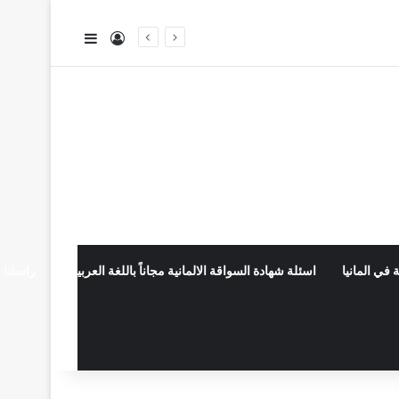
تسجيل الدخول
إضافة عمود جا
 في المانيا
اسئلة شهادة السواقة الالمانية مجاناً باللغة العربية
راسلنا