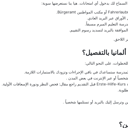
السماح لك بدخول أي امتحانات. هيا بنا نستعرضها سوية:
مكتب المواطنين Bürgeramt
.
وراق عبر البريد العادي.
سة التعليم المبرم مسبقاً.
موافقة بالبريد لتسديد رسوم التقييم.
ر اللاحق.
مانيا بالتفصيل؟
خطوات، على النحو التالي:
المدرسة ستساعدك في باقي الإجراءات وتزودك بالاستمارات اللازمة.
 شخصياً أو عبر الإنترنت في بعض المدن .
فحص النظر ودورة الإسعافات الأولية
.
لوبة.
 وترسل إليك بالبريد أو تستلمها شخصياً .
ين؟