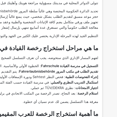
تتولى الدوائر المحلية في مدينتك مسؤولية مراجعة هويتك وأهليتك قبل 
تحديد الدائرة الحكومية المختصة وهي غالباً سلطة المرور Fahrerlaubnisbehörde أو
حجز موعد مسبق لتقديم الطلب بشكل شخصي، حيث يمنع غالباً إرسال الأ
تجهيز ملف ورقي متكامل يضم كافة الإثباتات الشخصية والطبية وعقد مدر
معالجة الطلب حكومياً والتي تستغرق عدة أسابيع تنتهي بإرسال إشعار ال
التنظيم الجيد لهذه المرحلة الإدارية يختصر عليك الكثير من الجهد والتوت
ما هي مراحل استخراج رخصة القيادة في أل
لفهم المسار الإداري الذي ستخوضه، يجب أن تعرف التسلسل الصحيح لل
التسجيل في مدرسة القيادة Fahrschule
: الخطوة الأولى والأساسية. 
تقديم الطلب في مكتب المرور Fahrerlaubnisbehörde
: يتم التقديم
إجراء الفحوصات الطبية
: فحص النظر Sehtest ودورة الإسعافات الأولية Erste-Hilfe-Kurs قبل التقديم راجع مقال:
استكمال التدريب النظري والعملي
: في مدرسة القيادة حسب الفئة المط
اجتياز الامتحانات
: نظري TÜV/DEKRA ثم عملي.
استلام الرخصة
: بعد النجاح، تصدر الرخصة من المكتب الاتحادي في برلين
معرفة هذا التسلسل يضمن لك عدم نسيان أي خطوة.
ما أهمية استخراج الرخصة للعرب المقيم