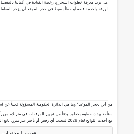
هل تريد معرفة خطوات استخراج رخصة القيادة في ألمانيا بالتفصيل، 
لورقة واحدة ناقصة أو خطأ بسيط في حجز الموعد أن يؤخر المعاملة 
من أين تحجز الموعد؟ وما هي الدائرة الحكومية المسؤولة فعلياً عن اس
سنأخذ بيدك خطوة بخطوة بدءاً من تجهيز المرفقات في منزلك، مروراً ب
مع أحدث اللوائح لعام 2026 لتتجنب أي رفض أو تأخير غير مبرر. تابع القراءة حصرياً على موقع عرب دويتشلاند لتنظيم أوراقك باحترافية عالية.
فهرس المحتويات