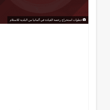
خطوات استخراج رخصة القيادة في ألمانيا من البلدية للاستلام