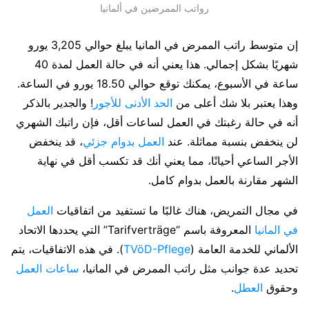
رواتب الممرضين في ألمانيا
إن متوسط راتب الممرض في المانيا يبلغ حوالي 3,205 يورو
شهريًا بشكل إجمالي. هذا يعني أنه في حالة العمل لمدة 40
ساعة في الأسبوع، يمكنك توقع حوالي 18.50 يورو في الساعة.
وهذا يعتبر بلا شك أعلى من
الحد الأدنى للأجور
! والجدير بالذكر
أنه في حالة رغبتك في العمل لساعات أقل، فإن راتبك الشهري
لن ينخفض بنسبة مماثلة. عند
العمل بدوام جزئي
، قد ينخفض
الأجر الساعي أحيانًا، مما يعني أنك قد تكسب أقل في نهاية
الشهر مقارنة بالعمل بدوام كامل.
في مجال التمريض، هناك غالبًا ما تستفيد من اتفاقيات
العمل
في المانيا
المعروفة باسم “Tarifverträge” التي يحددها الاتحاد
الألماني للخدمة العامة (
TVöD-Pflege
). في هذه الاتفاقيات، يتم
تحديد عدة جوانب مثل راتب الممرض في المانيا،
ساعات العمل
وحقوق
العطل
.