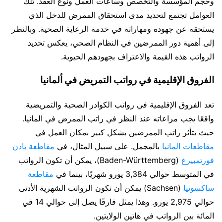
وحجم المؤسسة والتخصص وساعات العمل ونوع العقد. تلك
العوامل تجتمع لتحديد مدى استحقاق الممرض للدخل الذي
يستحقه عن جهوده ومهاراته في خدمة الرعاية الصحية. وبالنظر
إلى أهمية دور الممرضين في النظام الصحي، يعكس تحديد
الرواتب هذه القيمة والاعتراف بجهودهم الحيوية.
الفروق الإقليمية في رواتب التمريض في ألمانيا
تعد الفروق الإقليمية في رواتب الكوادر الصحية والتمريضية
واقعًا يجب مراعاته عند النظر في راتب الممرض في المانيا.
حيث يتأثر راتب الممرضين بشكل كبير بمكان العمل في
مقاطعات المانيا
بالمجمل. على سبيل المثال، في
مقاطعة بادن
فورتمبيرغ
(Baden-Württemberg)، يمكن أن تكون الرواتب
في المتوسط حوالي 3,384 يورو شهريًا، بينما في
مقاطعة
ساكسونيا
(Sachsen) يمكن أن تكون الرواتب الشهرية الأدنى
حوالي 2,975 يورو. وهذا يمثل فارقًا يصل إلى حوالي 14 في
المائة بين الرواتب في هاتين الولايتين.