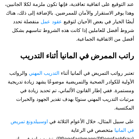
عند التوقيع على اتفاقية تعاقدية، فإنها تكون ملزمة لكلا الجانبين،
وهذا يوفر الاستقرار والأمان للممرضين. بالإضافة إلى ذلك، هناك
أيضًا الخيار في بعض الأحيان لتوقيع
عقود عمل
منفصلة تحدد
شروط أفضل للعاملين إذا كانت هذه الشروط تناسبهم بشكل
أفضل من الاتفاقية الجماعية.
راتب الممرض في المانيا أثناء التدريب
تعتبر رواتب التمريض في ألمانيا أثناء
التدريب المهني
والرواتب
الأولية للكوادر الصحية والتمريضية موضوعًا يشهد زيادة تدريجية
ومستمرة. ففي إطار القانون الألماني، تم تحديد زيادة في
مرتبات التدريب المهني سنويًا بهدف تقدير الجهود والخبرات
المكتسبة.
على سبيل المثال، خلال الأعوام الثلاثة في
اوسبيلدونغ تمريض
في المانيا
متخصص في الرعاية
(Pflegefachmann/Pflegefachfrau)، تشهد زيادة في راتب