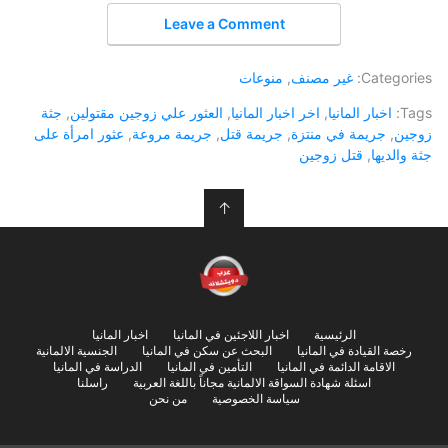
Leave a Comment
Categories:
غير مصنف
,
منوعات
Tags:
اخبار المانيا
,
اخر اخبار المانيا
,
العثور علي زوجين مقتولين
,
جثة
زوجين
,
جريمة في منتزة
,
جريمة قتل
,
جريمة مروعة
,
عثور امرأة على
جثة والديها
,
قتل زوجين
↑
الرئيسية
اخبار اللاجئين في المانيا
اخبار المانيا
رخصة القيادة في المانيا
البحث عن سكن في المانيا
الجنسية الالمانية
الاقامة الدائمة في المانيا
التأمين في المانيا
الدراسة في المانيا
اسئلة شهادة السواقة الالمانية مجاناً باللغة العربية
راسلنا
سياسة الخصوصية
من نحن