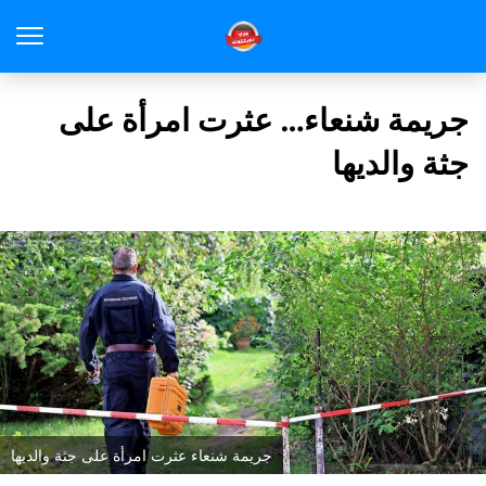
جريمة شنعاء… عثرت امرأة على
جثة والديها
جريمة شنعاء عثرت امرأة على جثة والديها