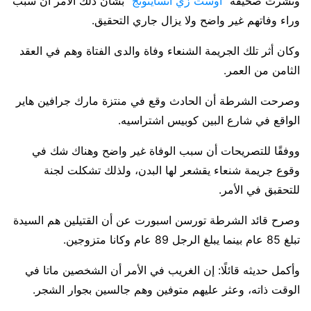
ونشرت صحيفة “
اوست زي اتسايتونج
” بشأن ذلك الأمر أن سبب
وراء وفاتهم غير واضح ولا يزال جاري التحقيق.
وكان أثر تلك الجريمة الشنعاء وفاة والدى الفتاة وهم في العقد
الثامن من العمر.
وصرحت الشرطة أن الحادث وقع في منتزة مارك جرافين هاير
الواقع في شارع البين كوبيس اشتراسيه.
ووفقًا للتصريحات أن سبب الوفاة غير واضح وهناك شك في
وقوع جريمة شنعاء يقشعر لها البدن، ولذلك تشكلت لجنة
للتحقبق في الأمر.
وصرح قائد الشرطة تورسن اسبورت عن أن القتيلين هم السيدة
تبلغ 85 عام بينما يبلغ الرجل 89 عام وكانا متزوجين.
وأكمل حديثه قائلًا: إن الغريب في الأمر أن الشخصين ماتا في
الوقت ذاته، وعثر عليهم متوفين وهم جالسين بجوار الشجر.