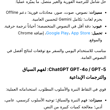
حل شامل للترجمة الفورية والغير متصل. ما يميّزه عملياً:
مميزات
: نصوص، صوت، صور، محادثات فورية؛ دعم Offline
بحزم لغات؛ تكامل Gemini لتحسين العامية.
عيوب
: دقة أقل في النصوص المتخصصة؛ أحياناً ترجمة حرفية.
تحميل
:
App Store
،
Google Play
، إضافة Chrome
والموقع.
مناسب للاستخدام اليومي والسفر مع توقعات لنتائج أفضل في
النصوص العامة.
ChatGPT GPT‑4o / GPT‑5: لفهم السياق
والترجمات الإبداعية
قوي في التقاط النبرة والأسلوب المطلوب. استخداماته العملية:
مميزات
: فهم النبرة والسياق؛ توجيه الأسلوب كرسمي، عامي،
أدبي؛ معالجة كميات كبيرة من النص.