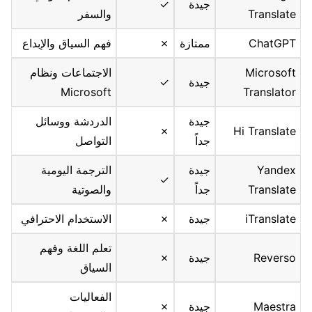
جيدة
✓
Translate
والسفر
ChatGPT
ممتازة
✗
فهم السياق والإبداع
Microsoft
الاجتماعات ونظام
جيدة
✓
Microsoft
Translator
جيدة
الدردشة ووسائل
✗
Hi Translate
جداً
التواصل
Yandex
جيدة
الترجمة اليومية
✓
Translate
جداً
والصوتية
iTranslate
جيدة
✗
الاستخدام الاحترافي
تعلم اللغة وفهم
Reverso
جيدة
✗
السياق
الفعاليات
Maestra
جيدة
✗