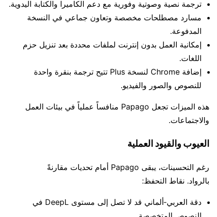
ترجمة نصية وصوتية وفورية مع دعم الكاميرا والكتابة اليدوية.
مسارد مصطلحات مخصصة وتعاون جماعي في النسخة
المدفوعة.
إمكانية العمل بدون إنترنت لملفات محددة بعد تنزيل حزم
اللغات.
إضافة Chrome لنسخة Plus تتيح ترجمة بنقرة واحدة
للنصوص والصور والفيديو.
هذه الميزات تجعل Papago منافساً عملياً في بيئات العمل
والاجتماعات.
العيوب والقيود العملية
رغم التحسينات، يبقى Papago أمام تحديات مقارنةً
بالرواد. نقاط التحفظ:
دقة العربي‑ألماني قد لا تصل إلى مستوى DeepL في
النصوص المتخصصة.