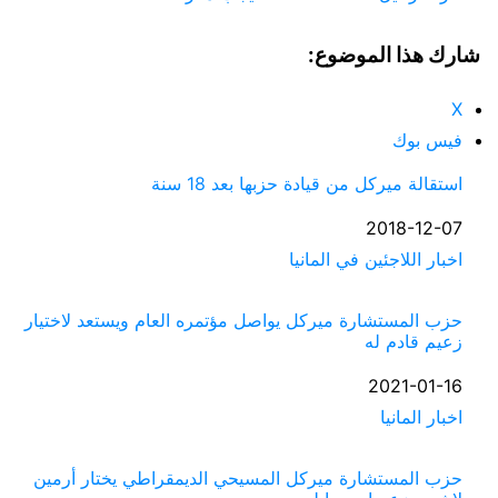
شارك هذا الموضوع:
X
فيس بوك
استقالة ميركل من قيادة حزبها بعد 18 سنة
التاريخ
2018-12-07
في ما يتعلق بما يأتي
اخبار اللاجئين في المانيا
حزب المستشارة ميركل يواصل مؤتمره العام ويستعد لاختيار
زعيم قادم له
التاريخ
2021-01-16
اخبار المانيا
في ما يتعلق بما يأتي
حزب المستشارة ميركل المسيحي الديمقراطي يختار أرمين