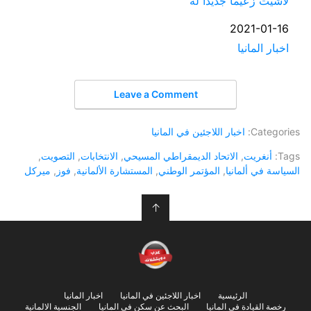
لاشيت زعيما جديدا له
التاريخ
2021-01-16
اخبار المانيا
في ما يتعلق بما يأتي
Leave a Comment
Categories:
اخبار اللاجئين في المانيا
Tags:
أنغريت
,
الاتحاد الديمقراطي المسيحي
,
الانتخابات
,
التصويت
,
السياسة في ألمانيا
,
المؤتمر الوطني
,
المستشارة الألمانية
,
فوز
,
ميركل
↑
الرئيسية
اخبار اللاجئين في المانيا
اخبار المانيا
رخصة القيادة في المانيا
البحث عن سكن في المانيا
الجنسية الالمانية