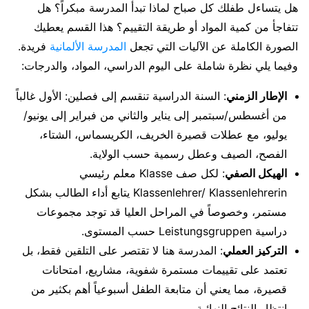
هل يتساءل طفلك كل صباح لماذا تبدأ المدرسة مبكراً؟ هل
تتفاجأ من كمية المواد أو طريقة التقييم؟ هذا القسم يعطيك
الصورة الكاملة عن الآليات التي تجعل
المدرسة الألمانية
فريدة.
وفيما يلي نظرة شاملة على اليوم الدراسي، المواد، والدرجات:
الإطار الزمني
: السنة الدراسية تنقسم إلى فصلين: الأول غالباً
من أغسطس/سبتمبر إلى يناير والثاني من فبراير إلى يونيو/
يوليو، مع عطلات قصيرة الخريف، الكريسماس، الشتاء،
الفصح، الصيف وعطل رسمية حسب الولاية.
الهيكل الصفي
: لكل صف Klasse معلم رئيسي
Klassenlehrer/ Klassenlehrerin يتابع أداء الطالب بشكل
مستمر، وخصوصاً في المراحل العليا قد توجد مجموعات
دراسية Leistungsgruppen حسب المستوى.
التركيز العملي
: المدرسة هنا لا تقتصر على التلقين فقط، بل
تعتمد على تقييمات مستمرة شفوية، مشاريع، امتحانات
قصيرة، مما يعني أن متابعة الطفل أسبوعياً أهم بكثير من
انتظار النتائج النهائية.