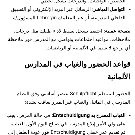
الحصص، الواجبات، والدرجات بشكل لحظي.
التواصل المباشر
: الرسائل عبر البريد الإلكتروني أو التطبيق
الداخلي للمدرسة، أو عبر المعلم/ة Lehrer/in المسؤول/ة.
نصيحة عملية
: احتفظ بسجل بسيط لأداء طفلك مثل درجات،
ملاحظات، مواعيد اجتماعات وتواصل مع المدرس فور ملاحظة
أي تراجع لا سيما في الألمانية أو الرياضيات.
قواعد الحضور والغياب في المدارس
الألمانية
الحضور المنتظم Schulpflicht عنصر أساسي وفق النظام
المدرسي في المانيا، والغياب غير المبرر يعاقب بشدة:
الغياب المصرح به Entschuldigung
: في حالة المرض، يجب
على ولي الأمر إبلاغ المدرسة في صباح اليوم الأول للغياب،
ثم تقديم عذر خطي Entschuldigung فور عودة الطفل إلى