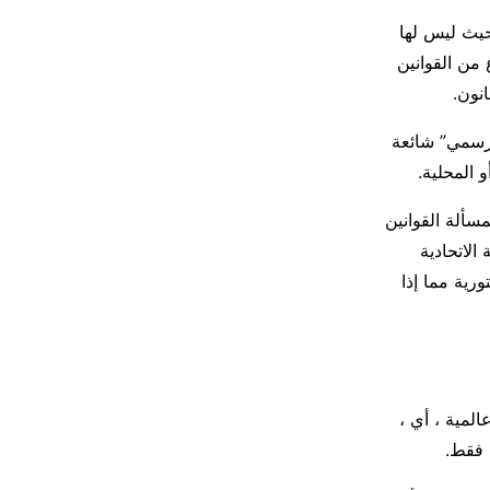
حيث ليس لها
 من القوانين
نون.
لرسمي” شائعة
و المحلية.
مسألة القوانين
الاتحادية
ستورية مما إذا
المية ، أي ،
 فقط.