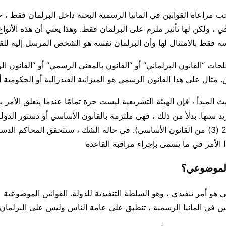
ب مراعاة القوانين في المانيا الرسمية البحتة داخل البرلمان فقط ، 
 ، ولكن لها تأثير ملزم على البرلمان فقط. وهذا يعني أن هذه الأنواع
سه فقط بالامتثال لها وأن البرلمان نفسه هو الشخص المرسل إليه للقا
ات “القانون البرلماني” أو “القانون بالمعنى الرسمي” أو “القانون ا
ن. مثال على هذا القانون الرسمي هو الميزانية الفيدرالية أو الحكومية أ
المبدأ ، فإن الهيئة التشريعية ليست حرة تمامًا عندما يتعلق الأمر ب
ريد سنها. بدلاً من ذلك ، فهي ملتزمة بالقانون الأساسي أو دستور الدولة 
المعنية (المادة 20 (3) من القانون الأساسي). في حالة الشك ، ستتحقق المحاكم الد
ا الأمر في ما يسمى بإجراء مراقبة القاعدة
 الموضوعي؟
هو أمر تنفيذي ، وهو السلطة التنفيذية للدولة. القوانين الموضوعية ع
ن في المانيا الرسمية ، تنطبق على عامة الناس وليس على البرلمان