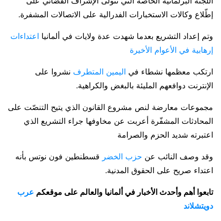
اللجنة البرلمانية الخاصة التي تتولى الإشراف القضائي على
إطّلاع وكالات الاستخبارات الفدرالية على الاتصالات المشفرة.
وتم إعداد التشريع بعدما شهدت عدة ولايات في ألمانيا
اعتداءات
إرهابية في الأعوام الأخيرة
ارتكب معظمها نشطاء في
اليمين المتطرف
نشروا على
الإنترنت دوافعهم المليئة بالبغض والكراهية.
مجموعات معارضة لنص مشروع القانون الذي يتيح التنصّت على
المحادثات المشفّرة أعربت عن مخاوفها جراء التشريع الذي
اعتبرته شديد الحزم والصرامة
وقد وصف النائب عن
حزب الخضر
قسطنطين فون نوتس بأنه
اعتداء صريح على الحقوق المدنية.
تابعوا أهم وأحدث الأخبار في ألمانيا والعالم على موقعكم
عرب
دويتشلاند