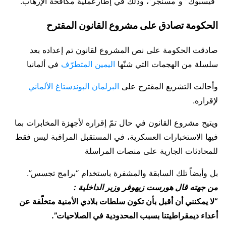
“فيسبوك” و”مسنجر”، وذلك في إطارعملية مكافحة الإرهاب.
الحكومة تصادق على مشروع القانون المقترح
صادقت الحكومة على نص المشروع لقانون تم إعداده بعد
سلسلة من الهجمات التي شنّها
اليمين المتطرّف
في ألمانيا
وأحالت التشريع المقترح على
البرلمان البوندستاغ الألماني
لإقراره.
ويتيح مشروع القانون في حال تمّ إقراره لأجهزة المخابرات بما
فيها الاستخبارات العسكرية، في المستقبل المراقبة ليس فقط
للمحادثات الجارية على منصات المراسلة
بل وأيضاً تلك السابقة والمشفرة باستخدام “برامج تجسس”.
من جهته قال هورست زيهوفر وزير الداخلية :
“لا يمكنني أن أقبل بأن تكون سلطات بلادي الأمنية متخلّفة عن
أعداء ديمقراطيتنا بسبب المحدودية في الصلاحيات”.