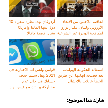
اتفاقية اللاجئين بين الاتحاد
أردوغان يهدد بطرد سفراء 10
الأوروبي ولبنان: مليار يورو
دول بينها المانيا وامريكا
لمكافحة الهجرة غير الشرعية
بشأن قضية كافالا
استقالة الحكومة الهولندية
قوانين واتس اب الاجبارية في
بعد فضيحة اتهامها عن طريق
2021 وهل سيتم حذف
الخطأ عائلات بالاحتيال
حسابك في حال عدم
مشاركة بياناتك مع فيس بوك
شارك هذا الموضوع: