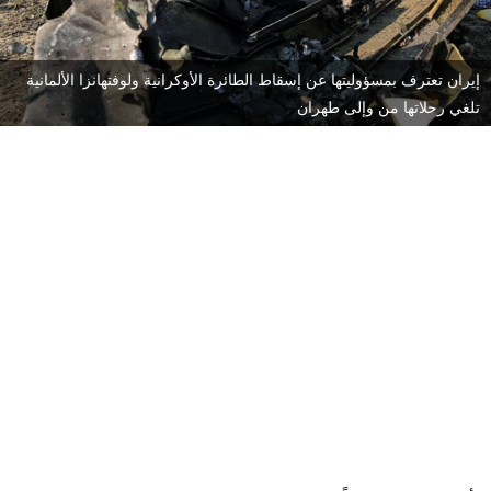
إيران تعترف بمسؤوليتها عن إسقاط الطائرة الأوكرانية ولوفتهانزا الألمانية
تلغي رحلاتها من وإلى طهران