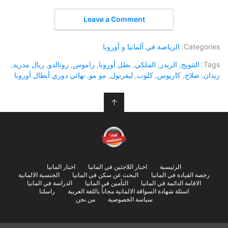
Leave a Comment
Categories:
الرياضة في ألمانيا و أوروبا
Tags:
التتويج
,
الريدز
,
الملكي
,
بطل أوروبا
,
راموس
,
رونالدو
,
ريال مدريد
,
زيدان
,
صلاح
,
كاريوس
,
كلوب
,
ليفربول
,
مو مو
,
نهائي دوري أبطال أوروبا
↑
الرئيسية
اخبار اللاجئين في المانيا
اخبار المانيا
رخصة القيادة في المانيا
البحث عن سكن في المانيا
الجنسية الالمانية
الاقامة الدائمة في المانيا
التأمين في المانيا
الدراسة في المانيا
اسئلة شهادة السواقة الالمانية مجاناً باللغة العربية
راسلنا
سياسة الخصوصية
من نحن