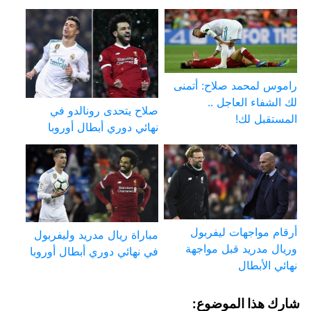
راموس لمحمد صلاح: أتمنى
لك الشفاء العاجل ..
صلاح يتحدى رونالدو في
المستقبل لك!
نهائي دوري أبطال أوروبا
أرقام مواجهات ليفربول
مباراة ريال مدريد وليفربول
وريال مدريد قبل مواجهة
في نهائي دوري أبطال أوروبا
نهائي الأبطال
شارك هذا الموضوع: