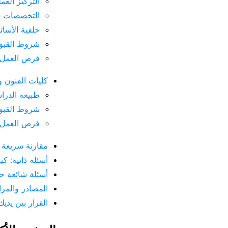
التركيز العم
التخصصات الم
خلفية الأسات
شروط القبول
فرص العمل ب
كليات الفنون والموسيقى Kunsthochschule:
طبيعة الدرا
شروط القبول
فرص العمل ا
مقارنة سريعة ب
أسئلة ذاتية: ك
أسئلة شائعة حو
المصادر والمر
القرار بين يدي