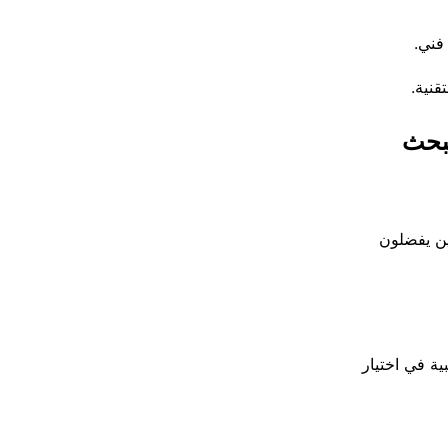
فني.
قنية.
يات والبحث
ذين يفضلون
ية في اختيار