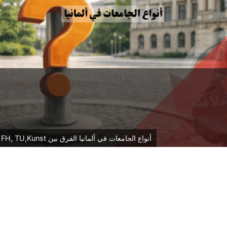
أنواع الجامعات في ألمانيا الفرق بين Uni, FH, TU,Kunst وأيهما يناسبك؟