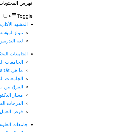
فهرس المحتويات
Toggle
المشهد الأكادي
تنوع المؤسس
لغة التدريس 
الجامعات البحثية Universität & TU: معقل النظريات وال
الجامعات الشاملة Uni ومميزا
ما هي Universität؟ تعريف وخصائص
الجامعات التقنية TU وارتباط
الفرق بين TU و Universität العادية
مسار الدكتور
الدرجات العل
فرص العمل ب
جامعات العلوم التطبيقية FH/HAW: ج