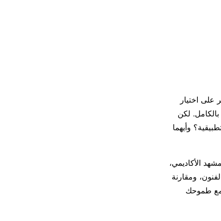
 على اختيار
الكامل. لكن
طبيقية؟ وأيهما
شهد الأكاديمي،
علوم التطبيقية FH، أسرار كليات الفنون، ومقارنة
 مع طموحك