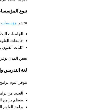
تنوع المؤسسات
تنتشر
مؤسسات الت
الجامعات البحثية Universität/Uni والمعاهد التقنية TU تتركز غالباً في المدن الج
جامعات العلوم التطبيقية FH/HAW توجد بكثرة في
كليات الفنون والموسيقى Kunsthochschule غالباً 
بعض المدن توفر أك
لغة التدريس وال
تتوفر اليوم برام
العديد من برا
معظم برامج الب
برامج العلوم ا