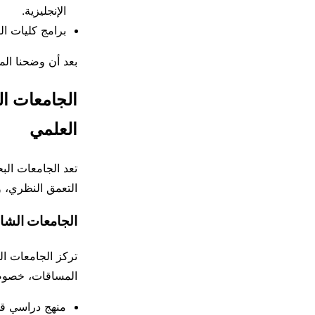
الإنجليزية.
برامج كليات ال
بعد أن وضحنا المش
العلمي
تعد الجامعات البح
التعمق النظري، و
الجامعات الشاملة Uni ومميزاتها ال
تركز الجامعات ال
المساقات، خصوصا
منهج دراسي قو