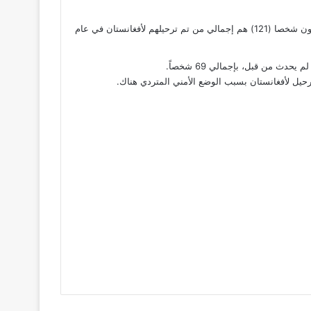
و في النصف الأول من عام 2018 ، قامت الداخلية بـ ست عمليات ترحيل لأفغانستان ضمت مئة وثمان واربعون لاجئا (148)، مقارنة بـ مئة و احدى وعشرون شخصا (121) هم إجمالي من تم ترحيلهم لأفغانستان في عام
ث من قبل، بإجمالي 69 شخصاً.
حيل لأفغانستان بسبب الوضع الأمني المتردي هناك.