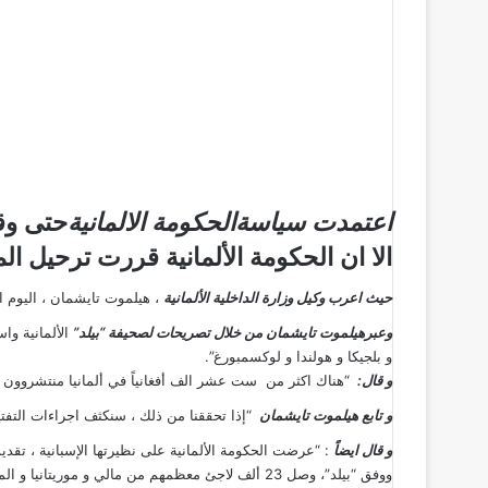
اعتمدت سياسةالحكومة الالمانية
حتى وق
الا ان الحكومة الألمانية قررت ترحيل ا
حيث اعرب وكيل وزارة الداخلية الألمانية
، هيلموت تايشمان ، اليوم ا
وعبرهيلموت تايشمان من خلال تصريحات لصحيفة “بيلد”
الألمانية وا
و بلجيكا و هولندا و لوكسمبورغ”.
و قال:
“هناك اكثر من ست عشر الف أفغانياً في ألمانيا منتشروون ضمن
و تابع هيلموت تايشمان
“إذا تحققنا من ذلك ، سنكثف اجراءات التفتي
و قال ايضاً
: “عرضت الحكومة الألمانية على نظيرتها الإسبانية ، تقد