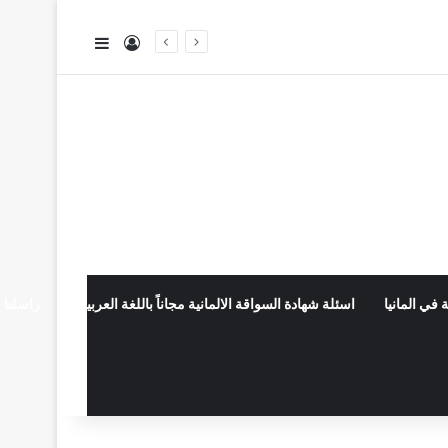
تسجيل الدخول
إضافة عمود جا
 في المانيا
اسئلة شهادة السواقة الالمانية مجاناً باللغة العربية
راسلنا