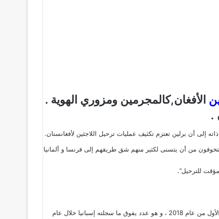
ين
الأفغان,كالمجرمين ومزوري الهوية .
.
ذاته إلى أن برلين تعتزم تكثيف عمليات ترحيل اللاجئين لأفغانستان.
 ومتخوفون من أن يتسنى لكثير منهم شق طريقهم إلى فرنسا و ألمانيا
مؤقت للترحيل”.
ووفق “بيلد”، وصل 23 ألف لاجئ معظمهم من مالي و موريتانيا و المغرب و دول أفريقيا جنوب الصحراء ، إلى إسبانيا عبر البحر المتوسط ، و في النصف الأول من عام 2018 ، و هو عدد يفوق ما سجلته إسبانيا خلال عام