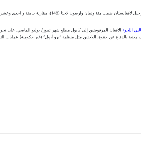
لبي اللجوء
الأفغان المرفوضين إلى كابول مطلع شهر تموز/ يوليو الماضي، على نحو لم يحد
نية بالدفاع عن حقوق اللاجئين مثل منظمة “برو أزول” (غير حكومية) عمليات التر